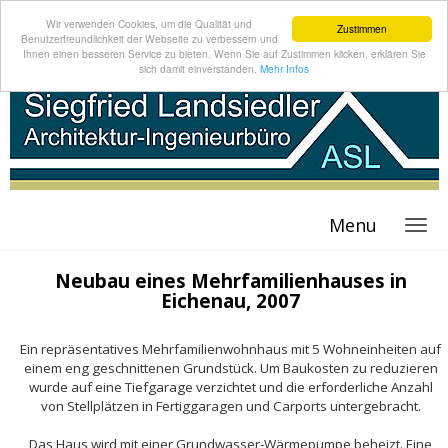
Wir verwenden Cookies, um die Qualität und
Zustimmen
Benutzerfreundlichkeit der Webseite zu verbessern und
Ihnen einen besseren Service zu bieten. Wenn Sie auf Zustimmen klicken, erklären Sie
sich damit einverstanden.
Mehr Infos
Menu
Neubau eines Mehrfamilienhauses in
Eichenau, 2007
Ein repräsentatives Mehrfamilienwohnhaus mit 5 Wohneinheiten auf
einem eng geschnittenen Grundstück. Um Baukosten zu reduzieren
wurde auf eine Tiefgarage verzichtet und die erforderliche Anzahl
von Stellplätzen in Fertiggaragen und Carports untergebracht.
Das Haus wird mit einer Grundwasser-Wärmepumpe beheizt. Eine